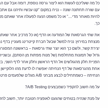
כל מה שעליכם לעשות הוא ליצור גרסה נוספת, דומה אבל עם הב
עם שורה תחתונה שונה – נניח במקום "קנו עכשיו ותיהנו גם אתם
להיות מאוחר מדי…" או כל משפט הנעה לפעולה אחר שאתם מאמינ
כך.
את שתי הגרסאות של המודעה או הדף (או כל מרכיב אחר שאתם רוצ
מנצחת במירוץ: נניח למשל שבעל חברת קייטרינג מעוניין בדף 
יצירת קשר, ולשם כך הוא יוצר שתי גרסאות – בראשונה המס
גדול של תמונות מתחלפות (של מנות מפתות מן הסתם), ובשנייה
הפניית חלק מהגולשים אל הדף הראשון וחלק אחר לדף השני, בא
אחת מהגרסאות של דף הנחיתה יאפשרו לו לדעת מהו הלוקיישן 
הנחיתה – כשמתחילים לבצע מבחני A/B מגלים שלפעמים פרטים לכאורה שוליים מייצרים שינוי משמעותי!
על מה חשוב להקפיד כשמבצעים A/B Testing?
על-מנת שנהיה בטוחים שהגענו לאופציה הטובה יותר, חשוב להקפיד על 2