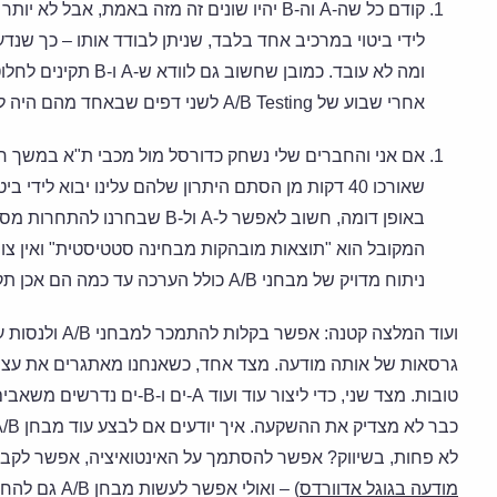
קודם כל שה-A וה-B יהיו שונים זה מזה באמת, אב
לידי ביטוי במרכיב אחד בלבד, שניתן לבודד אותו – כך שנד
ומה לא עובד. כמובן שחש
אחרי שבוע של A/B Testing לשני דפים שבאחד מהם היה לינק שבור).
אם אני והחברים שלי נשחק כדורסל מול מכבי ת"א במשך חצ
שאורכו 40 דקות מן הסתם היתרון שלהם עלינו יבוא ליד
באופן דומה, חשוב לאפשר ל-A ול-B 
המקובל הוא "תוצאות מובהקות מבחינה סטטיסטית" ואין צ
ניתוח מדויק של מבחני A/B כולל הערכה עד כמה הם אכן תקפים).
ועוד המלצה קטנה:
גרסאות של אותה מודעה. מצד אחד, כשאנחנו מאתגרים את עצמנו 
טובות. מצד שני, כדי ליצור עוד 
לא פחות, בשיווק? אפשר להסתמך על האינטואיציה, אפשר לקבו
מודעה בגוגל אדוורדס
) – ואולי אפשר לעשות מבחן A/B גם להחלטה אם להמשיך לבצע מבחני A/B או לא…