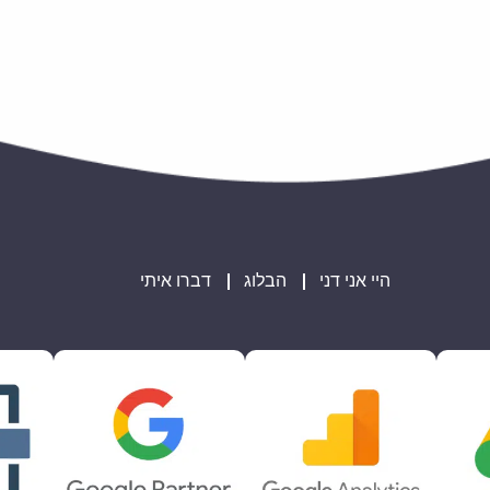
היי אני דני
הבלוג
דברו איתי