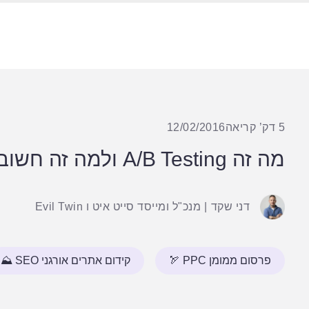
5 דק’ קריאה
12/02/2016
מה זה A/B Testing ולמה זה חשוב?
דני שקד
|
מנכ"ל ומייסד סייט איט ו Evil Twin
פרסום ממומן PPC 🏹
קידום אתרים אורגני SEO ⛰️