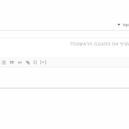
צה
{}
[+]