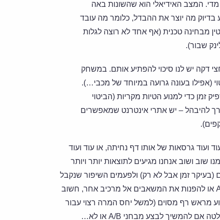
ל לא יותר מדי. המצב האידיאלי הוא שהשונות באה
ע בדיוק מה יוצר את ההבדל, כלומר מה עובד
וב גם לוודא ש-A ו-B תקינים לחלוטין מבחינה טכנית (אף אחד לא רוצה לגלות
י דקה יש לנו סיכוי להפתיע אותם. במשחק
י ביטוי (אפילו בעונה גרועה במיוחד של מכבי…).
שבחרנו להתחרות מספיק זמן כדי למנוע הטיות מקריות (הביטוי
ורך להיבהל – יש אתרי אינטרנט שמאפשרים
 אפשר בקלות להתמכר למבחני A/B ולנסות עוד ועוד גרסאות של אותו דף נחיתה, או עוד ועוד
שוב ושוב אנחנו מגיעים לתוצאות יותר ויותר
ועוד A-ים ו-B-ים נדרשים משאבים (בעיקר זמן אבל לא רק) ולפעמים השיפור שנקבל
כבר לא מצדיק את ההשקעה. איך יודעים אם לבצע עוד מבחן A/B או להפנות את המשאבים אל מרכיב אחר, חשוב
ע מראש רף מסוים (למשל יחס המרה רצוי עבור