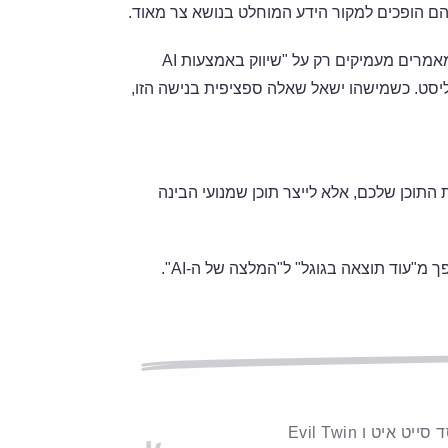
הם הופכים למקור הידע המוחלט בנושא צר מאוד.
התיקון: במקום לכתוב על "שיווק דיגיטלי" (נושא רחב), כתבו 20 מאמרים מעמיקים רק על "שיווק באמצעות AI
חה עומק על פני גנרליסט. כשמישהו ישאל שאלה ספציפית בנישה הזו,
וכן שלכם, אלא לייצר תוכן שמנועי הבינה
ט איט ו Evil Twin