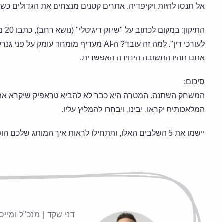
אל תנסו להיות ויקיפדיה. אתרים קטנים מנצחים את הגדולים כש
לעורכי דין". למה זה עובד? ה-AI מעדיף מומ
אתם תהיו התשובה היחידה האפשרית.
סיכום:
המשחק השתנה. המטרה היא כבר לא להביא טראפיק שיקרא את הת
המלאכותית יקראו, יבינו, ויבחרו להמליץ עליו.
יישמו את 5 השלבים האלו, ותתחילו לראות איך המותג שלכם הופך מ"עוד תוצאה בגוגל" ל"המלצה של ה-AI".
דני שקד
|
מנכ"ל ומייסד סיי