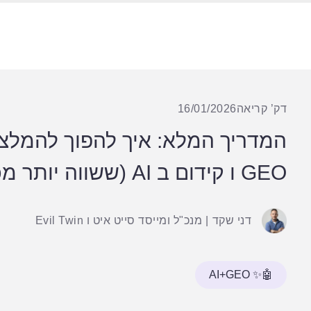
דק’ קריאה
16/01/2026
GEO ו קידום ב AI (ששווה יותר מכל מודעה ממומנת)
דני שקד
|
מנכ"ל ומייסד סייט איט ו Evil Twin
🤖✨ AI+GEO