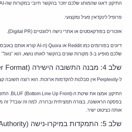
התיקון: דאגו שהמותג שלכם יוזכר בהקשר חיובי במקורות שה-AI סומך עליהם:
פרופיל לינקדאין פעיל ומקצועי.
אזכורים בפודקאסטים או אתרי נישה רלוונטיים (Digital PR).
שלכם מופיע ב-3 מקורות שונים בהקשר לאותו נושא, הוא "נועל" אתכם כסמכות אמינה.
שלב 4: מבנה התשובה הישירה (The Direct Answer Format)
ל-Perplexity אין סבלנות להקדמות ארוכות. הוא רוצה תשובה קצרה כדי להציג למשתמש.
התיקון: אמ
אותה כציטוט ישיר.
שלב 5: התמקדות במיקרו-נישה (Topical Authority)