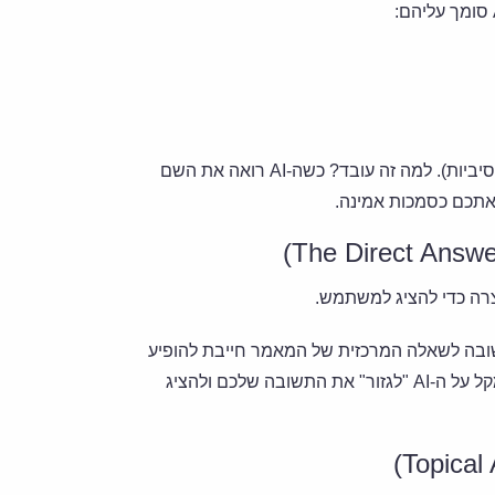
דיונים בפורומים כמו Reddit או Quora (ה-AI קורא אותם באובססיביות). למה זה עובד? כשה-AI רואה את השם
צו את שיטת ה-BLUF (Bottom Line Up Front). התשובה לשאלה המרכזית של המאמר חייבת להופיע
בפסקה הראשונה, בצורה תמציתית וברורה. למה זה עובד? זה מקל על ה-AI "לגזור" את התשובה שלכם ולהציג