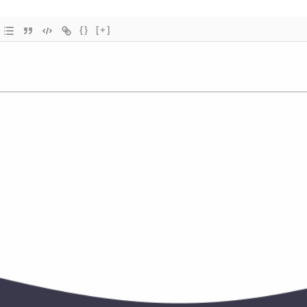
{}
[+]