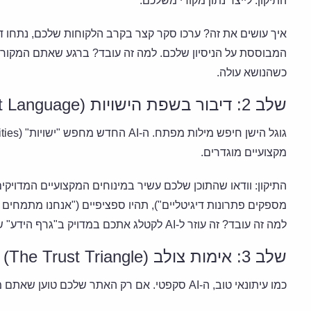
התיקון: לייצר נתון מקורי משלכם.
איך עושים את זה? ערכו סקר קצר בקרב הלקוחות שלכם, נתחו ד
כשהנושא עולה.
שלב 2: דיבור בשפת הישויות (Entity-First Language)
מקצועיים מוגדרים.
התיקון: וודאו שהתוכן שלכם עשיר במינוחים המקצועיים המדויקי
למה זה עובד? זה עוזר ל-AI לקטלג אתכם במדויק ב"גרף הידע" שלו ולשלוף אתכם כשהשאלה רלוונטית.
שלב 3: אימות צולב (The Trust Triangle)
כמו עיתונאי טוב, ה-AI סקפטי. אם רק האתר שלכם טוען שאתם מומחים, הוא לא יאמין. הוא מחפש אימות חיצוני.