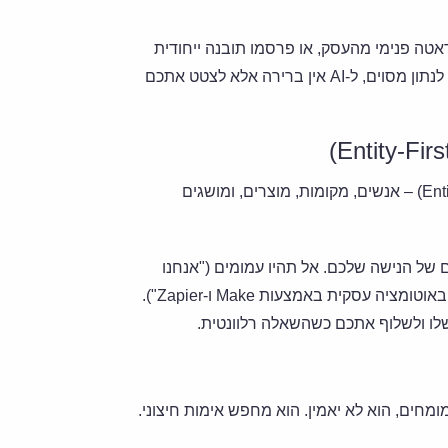
אטה פנימי מהעסק, או פרסמו תובנה ייחודית
המבוססת על הניסיון שלכם. למה זה עובד? ברגע שאתם המקור לנתון מסוים, ל-AI אין ברירה אלא לצטט אתכם
גוגל הישן חיפש מילות מפתח. ה-AI החדש מחפש "ישויות" (Entities) – אנשים, מקומות, מוצרים, ומושגים
ם של הנישה שלכם. אל תהיו עמומים ("אנחנו
מספקים פתרונות דיגיטליים"), תהיו ספציפיים ("אנחנו מתמחים באוטומציה עסקית באמצעות Make ו-Zapier").