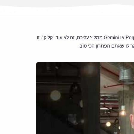
בסרטון הבנתם את המהפכה: כשמנוע AI כמו Perplexity, ChatGPT או Gemini ממליץ עליכם, זה לא עוד "קליק". זו
ר לו שאתם הפתרון הכי טוב.