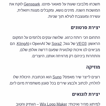
תשכחו מלבזבז שעות על פאואר-פוינט.
Genspark
לוקח את
המושכות השנה. מזינים נושא, ומקבלים מצגת ויזואלית,
עשירה ומעוצבת לעילא תוך שניות.
יצירת סרטונים
התחום הכי רותח כרגע. שלושה ענקים נלחמים על המקום
הראשון:
VEO3
של גוגל,
Sora2
של OpenAI ו-
KlingAI
. הם
מביאים לנו איכות קולנועית שפעם דרשה אולפן שלם,
והתחרות ביניהם רק מרוויחה אותנו, היוצרים.
מוזיקה
רוצים לייצר שיר מאפס?
Suno
הוא הכתובת. היכולת שלו
להלחין, לכתוב ולבצע שירים בכל סגנון משתפרת מיום ליום.
יצירת לוגואים
למיתוג מהיר ואיכותי:
Wix Logo Maker
– הוותיק והטוב