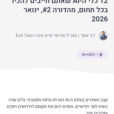
12 כלי ה-AI שאתם חייבים להכיר
בכל תחום, מהדורה #2, ינואר
2026
דני שקד
|
מנכ"ל ומייסד סייט איט ו Evil Twin
🤖✨ AI+GEO
קצב השינויים בעולם ה-AI הוא לא פחות ממטורף. כלים שהיו
בשיא לפני חודשיים, מפנים היום את מקומם לחידושים חזקים
ומהירים יותר.